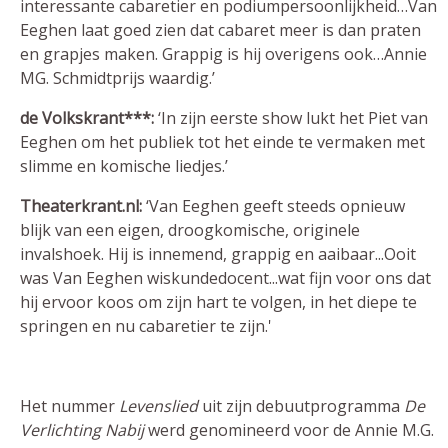
interessante cabaretier en podiumpersoonlijkheid…Van
Eeghen laat goed zien dat cabaret meer is dan praten
en grapjes maken. Grappig is hij overigens ook…Annie
MG. Schmidtprijs waardig.’
de Volkskrant***:
‘In zijn eerste show lukt het Piet van
Eeghen om het publiek tot het einde te vermaken met
slimme en komische liedjes.’
Theaterkrant.nl:
‘Van Eeghen geeft steeds opnieuw
blijk van een eigen, droogkomische, originele
invalshoek. Hij is innemend, grappig en aaibaar...Ooit
was Van Eeghen wiskundedocent...wat fijn voor ons dat
hij ervoor koos om zijn hart te volgen, in het diepe te
springen en nu cabaretier te zijn.'
Het nummer
Levenslied
uit zijn debuutprogramma
De
Verlichting Nabij
werd genomineerd voor de Annie M.G.