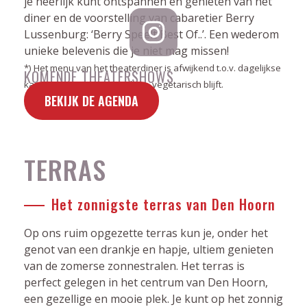
je heerlijk kunt ontspannen en genieten van het
diner en de voorstelling van cabaretier Berry
Lussenburg: ‘Berry Speelt Best Of..’. Een wederom
unieke belevenis die je niet mag missen!
*) Het menu van het theaterdiner is afwijkend t.o.v. dagelijkse
KOMENDE THEATERSHOWS
kaart. Keuze tussen vis, vlees, vegetarisch blijft.
BEKIJK DE AGENDA
TERRAS
Het zonnigste terras van Den Hoorn
Op ons ruim opgezette terras kun je, onder het
genot van een drankje en hapje, ultiem genieten
van de zomerse zonnestralen. Het terras is
perfect gelegen in het centrum van Den Hoorn,
een gezellige en mooie plek. Je kunt op het zonnig