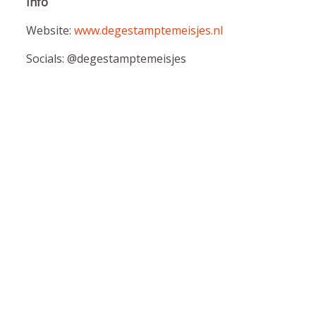
Info
Website:
www.degestamptemeisjes.nl
Socials: @degestamptemeisjes