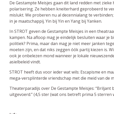
De Gestampte Meisjes gaan dit land redden met zieke 
polarisering. Ze hebben kneiterhard geprobeerd te verb
mislukt. We proberen nu al decennialang te verbinden; t
in je maatschappij. Yin bij Yin en Yang bij Yanken.
In STROT geven de Gestampte Meisjes in een theatraa
kampen. Na afloop mag je eindelijk besluiten waar je bi
politiek? Prima, maar dan mag je niet meer janken teg
moeten zijn, en dat niks zeggen óók partij kiezen is. 
ook je onbelezen mond wanneer je lokale nieuwszender
asielbeleid vindt.
STROT heeft dus voor ieder wat wils: Escapisme en maa
mega-versplinterde vriendschap met die meid van de m
Theaterparadijs over De Gestampte Meisjes: “Briljant
uitgevoerd.” (4,5 ster (wat ons betreft prima 5 sterren w