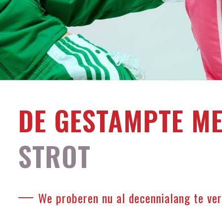
DE GESTAMPTE ME
STROT
We proberen nu al decennialang te verb